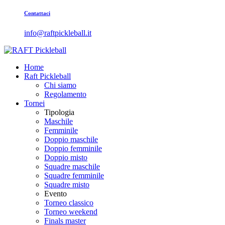
Contattaci
info@raftpickleball.it
Home
Raft Pickleball
Chi siamo
Regolamento
Tornei
Tipologia
Maschile
Femminile
Doppio maschile
Doppio femminile
Doppio misto
Squadre maschile
Squadre femminile
Squadre misto
Evento
Torneo classico
Torneo weekend
Finals master