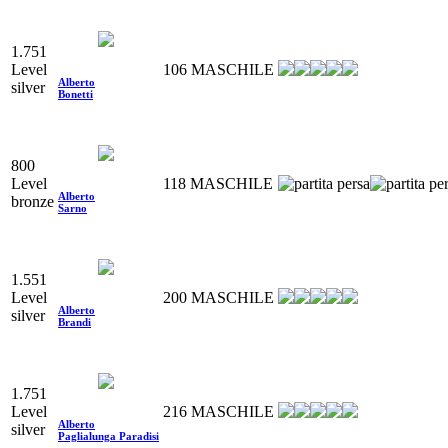
1.751
Level
106
MASCHILE
Alberto
silver
Bonetti
800
Level
118
MASCHILE
Alberto
bronze
Sarno
1.551
Level
200
MASCHILE
Alberto
silver
Brandi
1.751
Level
216
MASCHILE
Alberto
silver
Paglialunga Paradisi