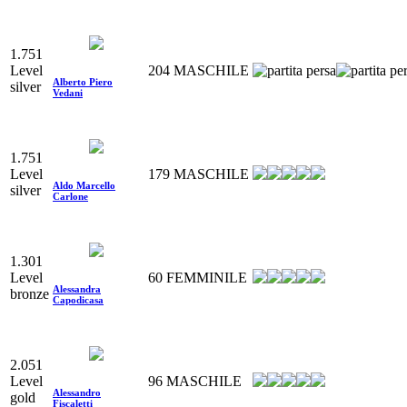
1.751
Level
204
MASCHILE
Alberto Piero
silver
Vedani
1.751
Level
179
MASCHILE
Aldo Marcello
silver
Carlone
1.301
Level
60
FEMMINILE
Alessandra
bronze
Capodicasa
2.051
Level
96
MASCHILE
Alessandro
gold
Fiscaletti