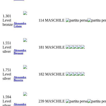
1.301
Level
114
MASCHILE
Alessandro
bronze
Celano
1.551
Level
181
MASCHILE
Alessandro
silver
Bignami
1.751
Level
182
MASCHILE
Alessandro
silver
Bizzotto
1.594
Level
239
MASCHILE
Alessandro
silver