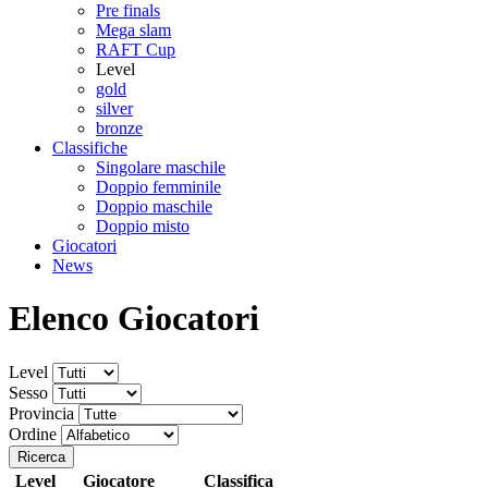
Pre finals
Mega slam
RAFT Cup
Level
gold
silver
bronze
Classifiche
Singolare maschile
Doppio femminile
Doppio maschile
Doppio misto
Giocatori
News
Elenco
Giocatori
Level
Sesso
Provincia
Ordine
Ricerca
Level
Giocatore
Classifica