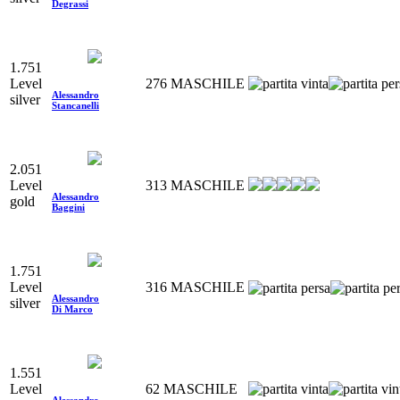
Degrassi
1.751
Level
276
MASCHILE
Alessandro
silver
Stancanelli
2.051
Level
313
MASCHILE
Alessandro
gold
Baggini
1.751
Level
316
MASCHILE
Alessandro
silver
Di Marco
1.551
Level
62
MASCHILE
Alessandro