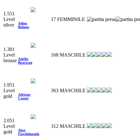
1.551
Level
17
FEMMINILE
Adina
silver
Balmus
1.301
Level
168
MASCHILE
Adolfo
bronze
Bonvicini
1.951
Level
363
MASCHILE
Adriano
gold
Caputi
2.051
Level
312
MASCHILE
Alan
gold
Fiordelmondo