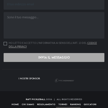
HO LETTO E ACCETTO L'INFORMATIVA AI SENSI DELL'ART. 13 DEL
CODICE
DELLA PRIVACY
INVIA IL MESSAGGIO
I NOSTRI SPONSOR:
RAFT PICKLEBALL
2026 | ALL RIGHTS RESERVED
HOME
CHI SIAMO
REGOLAMENTO
TORNEI
RANKING
GIOCATORI