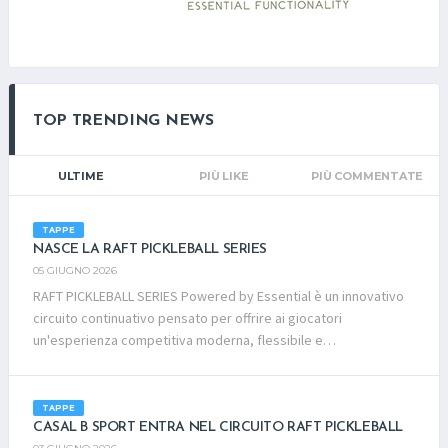
TOP TRENDING NEWS
ULTIME
PIÙ LIKE
PIÙ COMMENTATE
TAPPE
NASCE LA RAFT PICKLEBALL SERIES
05 GIUGNO 2026
RAFT PICKLEBALL SERIES Powered by Essential è un innovativo
circuito continuativo pensato per offrire ai giocatori
un'esperienza competitiva moderna, flessibile e
coinvolgente.L'obiettivo è semplice: aumentare le occasioni di
gioco, favorire la partecipazione dei tesserati e creare una
rete di Club e Associazioni affiliate a CSAIn, capaci di sviluppare
TAPPE
il pickleball sul territorio attraverso una formula accessibile,
CASAL B SPORT ENTRA NEL CIRCUITO RAFT PICKLEBALL