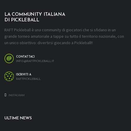
LA COMMUNITY ITALIANA
DI PICKLEBALL
RAFT Pickleball è una community di giocatori che si sfidano in un
grande torneo amatoriale a tappe su tutto il territorio nazionale, con
un unico obiettivo: divertirsi giocando a Pickleball!!
CONTATTACI
INFO@RAFTPICKLEBALL.IT
ISCRIVITI A
RAFTPICKLEBALL
INSTAGRAM
ULTIME NEWS