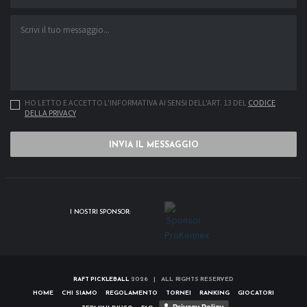
HO LETTO E ACCETTO L'INFORMATIVA AI SENSI DELL'ART. 13 DEL
CODICE
DELLA PRIVACY
INVIA IL MESSAGGIO
I NOSTRI SPONSOR:
RAFT PICKLEBALL
2026 | ALL RIGHTS RESERVED
HOME
CHI SIAMO
REGOLAMENTO
TORNEI
RANKING
GIOCATORI
Privacy Policy