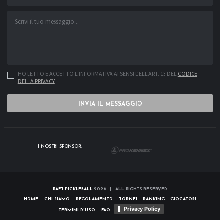
HO LETTO E ACCETTO L'INFORMATIVA AI SENSI DELL'ART. 13 DEL
CODICE
DELLA PRIVACY
INVIA IL MESSAGGIO
I NOSTRI SPONSOR:
RAFT PICKLEBALL
2026 | ALL RIGHTS RESERVED
HOME
CHI SIAMO
REGOLAMENTO
TORNEI
RANKING
GIOCATORI
Privacy Policy
TERMINI D'USO
FAQ