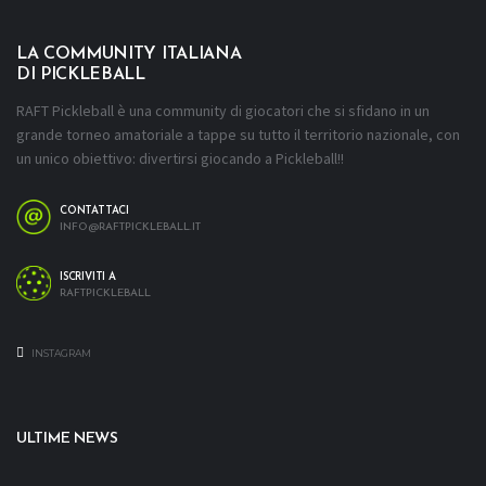
LA COMMUNITY ITALIANA
DI PICKLEBALL
RAFT Pickleball è una community di giocatori che si sfidano in un
grande torneo amatoriale a tappe su tutto il territorio nazionale, con
un unico obiettivo: divertirsi giocando a Pickleball!!
CONTATTACI
INFO@RAFTPICKLEBALL.IT
ISCRIVITI A
RAFTPICKLEBALL
INSTAGRAM
ULTIME NEWS