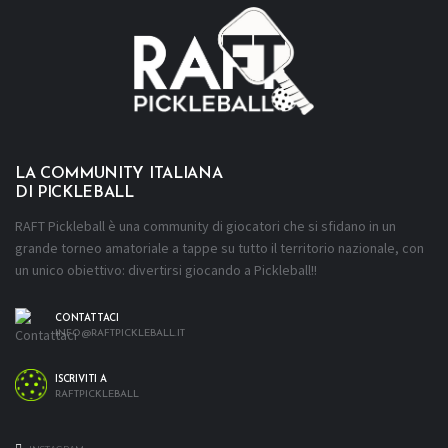
LA COMMUNITY ITALIANA
DI PICKLEBALL
RAFT Pickleball è una community di giocatori che si sfidano in un
grande torneo amatoriale a tappe su tutto il territorio nazionale, con
un unico obiettivo: divertirsi giocando a Pickleball!!
CONTATTACI
INFO@RAFTPICKLEBALL.IT
ISCRIVITI A
RAFTPICKLEBALL