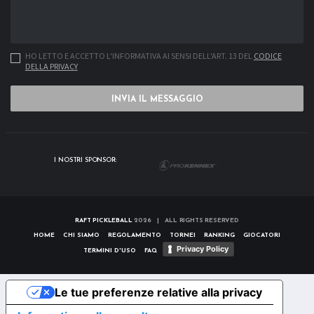
HO LETTO E ACCETTO L'INFORMATIVA AI SENSI DELL'ART. 13 DEL
CODICE
DELLA PRIVACY
INVIA IL MESSAGGIO
I NOSTRI SPONSOR:
RAFT PICKLEBALL
2026 | ALL RIGHTS RESERVED
HOME
CHI SIAMO
REGOLAMENTO
TORNEI
RANKING
GIOCATORI
Privacy Policy
TERMINI D'USO
FAQ
Le tue preferenze relative alla privacy