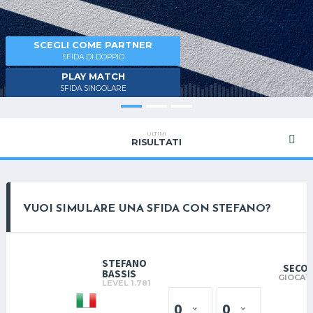
SCEGLI COME PARTNER
SFIDA DI DOPPIO
PLAY MATCH
SFIDA SINGOLARE
ULTIMI
RISULTATI
VUOI SIMULARE UNA SFIDA CON STEFANO?
STEFANO
SECO
BASSIS
GIOCAT
LEVEL 1.781