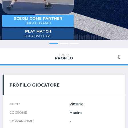
SCEGLI COME PARTNER
SFIDA DI DOPPIO
PLAY MATCH
SFIDA SINGOLARE
SCHEDA
PROFILO
PROFILO GIOCATORE
NOME:
Vittorio
COGNOME:
Macina
SOPRANNOME:
-