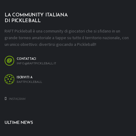
LA COMMUNITY ITALIANA
DI PICKLEBALL
RAFT Pickleball è una community di giocatori che si sfidano in un
grande torneo amatoriale a tappe su tutto il territorio nazionale, con
un unico obiettivo: divertirsi giocando a Pickleball!!
CONTATTACI
INFO@RAFTPICKLEBALL.IT
ISCRIVITI A
RAFTPICKLEBALL
INSTAGRAM
ULTIME NEWS