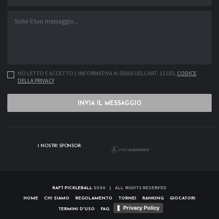
HO LETTO E ACCETTO L'INFORMATIVA AI SENSI DELL'ART. 13 DEL
CODICE
DELLA PRIVACY
INVIA IL MESSAGGIO
I NOSTRI SPONSOR:
RAFT PICKLEBALL
2026 | ALL RIGHTS RESERVED
HOME
CHI SIAMO
REGOLAMENTO
TORNEI
RANKING
GIOCATORI
Privacy Policy
TERMINI D'USO
FAQ