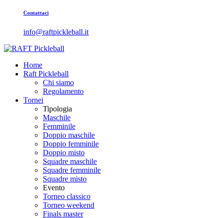
Contattaci
info@raftpickleball.it
Home
Raft Pickleball
Chi siamo
Regolamento
Tornei
Tipologia
Maschile
Femminile
Doppio maschile
Doppio femminile
Doppio misto
Squadre maschile
Squadre femminile
Squadre misto
Evento
Torneo classico
Torneo weekend
Finals master