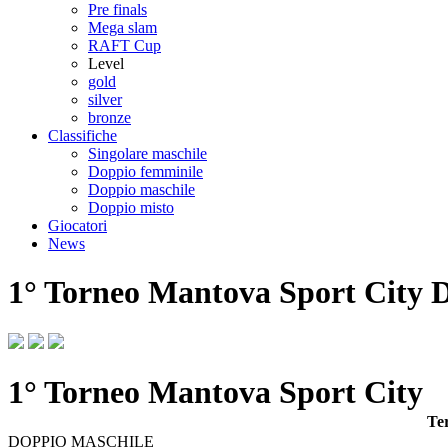
Pre finals
Mega slam
RAFT Cup
Level
gold
silver
bronze
Classifiche
Singolare maschile
Doppio femminile
Doppio maschile
Doppio misto
Giocatori
News
1° Torneo Mantova Sport City
1° Torneo Mantova Sport City
Ter
DOPPIO MASCHILE