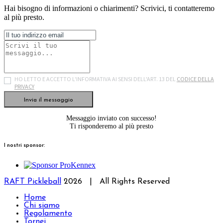
Hai bisogno di informazioni o chiarimenti? Scrivici, ti contatteremo
al più presto.
HO LETTO E ACCETTO L'INFORMATIVA AI SENSI DELL'ART. 13 DEL
CODICE DELLA
PRIVACY
Invia il messaggio
Messaggio inviato con successo!
Ti risponderemo al più presto
I nostri sponsor:
RAFT Pickleball
2026 | All Rights Reserved
Home
Chi siamo
Regolamento
Tornei