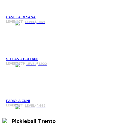
CAMILLA BESANA
2
LEVEL 1.751
LEVEL
1.857
STEFANO BOLLANI
2
LEVEL 1.779
LEVEL
1.922
FABIOLA CUNI
2
LEVEL 1.751
LEVEL
1.662
Pickleball Trento