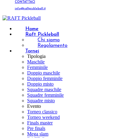
CONTATTACI
info@raftpickleball.it
Home
Raft Pickleball
Chi siamo
Regolamento
Tornei
Tipologia
Maschile
Femminile
Doppio maschile
Doppio femminile
Doppio misto
Squadre maschile
Squadre femminile
Squadre misto
Evento
Torneo classico
Torneo weekend
Finals master
Pre finals
Mega slam