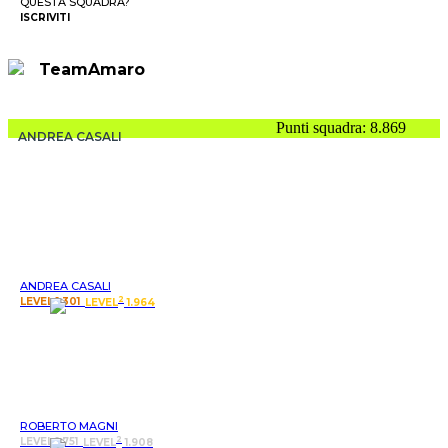
QUESTA SQUADRA?
ISCRIVITI
TeamAmaro
Punti squadra: 8.869
ANDREA CASALI
ANDREA CASALI
2
LEVEL 1.301
LEVEL
1.964
ROBERTO MAGNI
2
LEVEL 1.751
LEVEL
1.908