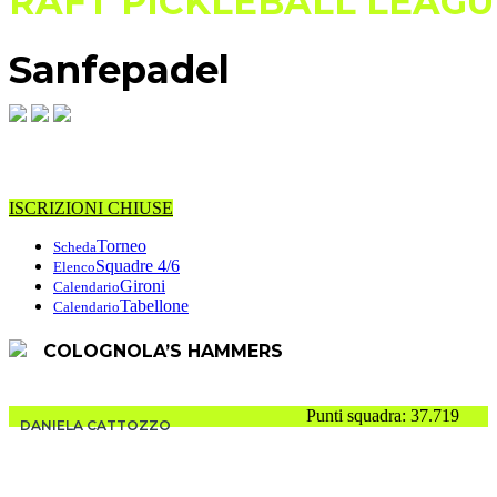
RAFT PICKLEBALL LEAGU
Sanfepadel
Termine iscrizioni
ISCRIZIONI CHIUSE
Torneo
Scheda
Squadre 4/6
Elenco
Gironi
Calendario
Tabellone
Calendario
COLOGNOLA’S HAMMERS
Punti squadra: 37.719
DANIELA CATTOZZO