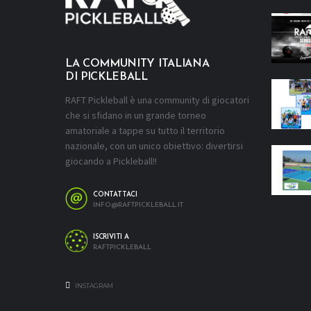
LA COMMUNITY ITALIANA
DI PICKLEBALL
RAFT Pickleball è una community di giocatori
che si sfidano in un grande torneo
amatoriale a tappe su tutto il territorio
nazionale, con un unico obiettivo: divertirsi
giocando a Pickleball!!
CONTATTACI
INFO@RAFTPICKLEBALL.IT
ISCRIVITI A
RAFTPICKLEBALL
INSTAGRAM