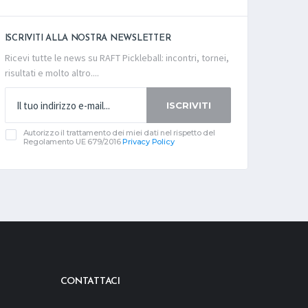
ISCRIVITI ALLA NOSTRA NEWSLETTER
Ricevi tutte le news su RAFT Pickleball: incontri, tornei,
risultati e molto altro....
ISCRIVITI
Autorizzo il trattamento dei miei dati nel rispetto del
Regolamento UE 679/2016
Privacy Policy
CONTATTACI