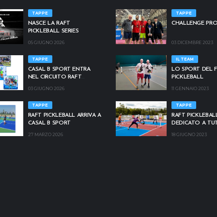
TAPPE
TAPPE
NASCE LA RAFT
CHALLENGE PR
PICKLEBALL SERIES
05 GIUGNO 2026
03 DICEMBRE 2023
TAPPE
IL TEAM
CASAL B SPORT ENTRA
LO SPORT DEL F
NEL CIRCUITO RAFT
PICKLEBALL
PICKLEBALL
03 GIUGNO 2026
11 GENNAIO 2023
TAPPE
TAPPE
RAFT PICKLEBALL ARRIVA A
RAFT PICKLEBALL
CASAL B SPORT
DEDICATO A TUT
APPASSIONATI
27 MARZO 2026
18 GIUGNO 2023