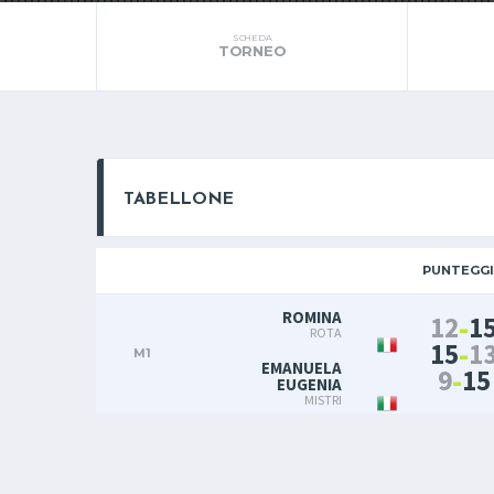
SCHEDA
TORNEO
TABELLONE
PUNTEGG
ROMINA
-
12
1
ROTA
-
15
1
M1
EMANUELA
-
9
15
EUGENIA
MISTRI