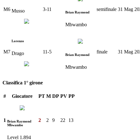
M6
3
-
11
semifinale
31 Mag 20
Musso
Brian Raymond
Mbwambo
Lorenzo
M7
11
-
5
finale
31 Mag 20
Drago
Brian Raymond
Mbwambo
Classifica 1° girone
#
Giocatore
PT
M
DP
PV
PP
1
2
2
9
22
13
Brian Raymond
Mbwambo
Level 1.894