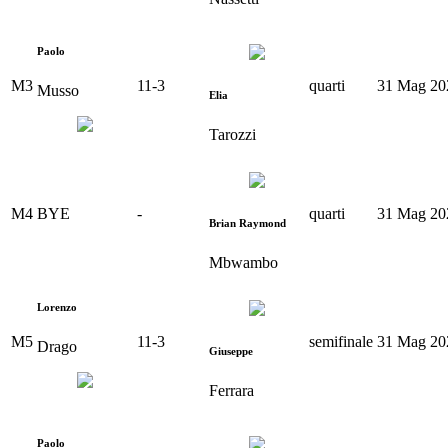
Paolo
M3
11
-
3
quarti
31 Mag 20
Musso
Elia
Tarozzi
M4
BYE
-
quarti
31 Mag 20
Brian Raymond
Mbwambo
Lorenzo
M5
11
-
3
semifinale
31 Mag 20
Drago
Giuseppe
Ferrara
Paolo