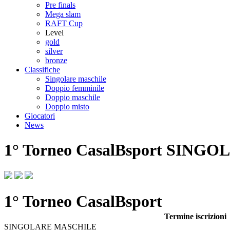
Pre finals
Mega slam
RAFT Cup
Level
gold
silver
bronze
Classifiche
Singolare maschile
Doppio femminile
Doppio maschile
Doppio misto
Giocatori
News
1° Torneo CasalBsport
SINGOL
1° Torneo CasalBsport
Termine iscrizioni
SINGOLARE MASCHILE