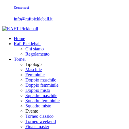
Contattaci
info@raftpickleball.it
Home
Raft Pickleball
Chi siamo
Regolamento
Tornei
Tipologia
Maschile
Femminile
Doppio maschile
Doppio femminile
Doppio misto
Squadre maschile
Squadre femminile
Squadre misto
Evento
Torneo classico
Torneo weekend
Finals master