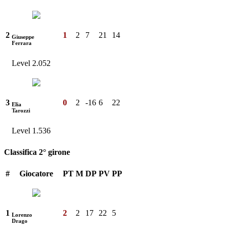
2
1
2
7
21
14
Giuseppe
Ferrara
Level 2.052
3
0
2
-16
6
22
Elia
Tarozzi
Level 1.536
Classifica 2° girone
#
Giocatore
PT
M
DP
PV
PP
1
2
2
17
22
5
Lorenzo
Drago