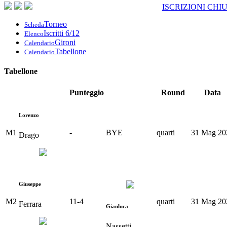
ISCRIZIONI CHI
Torneo
Scheda
Iscritti 6/12
Elenco
Gironi
Calendario
Tabellone
Calendario
Tabellone
Punteggio
Round
Data
Lorenzo
M1
-
BYE
quarti
31 Mag 20
Drago
Giuseppe
M2
11
-
4
quarti
31 Mag 20
Ferrara
Gianluca
Nassetti